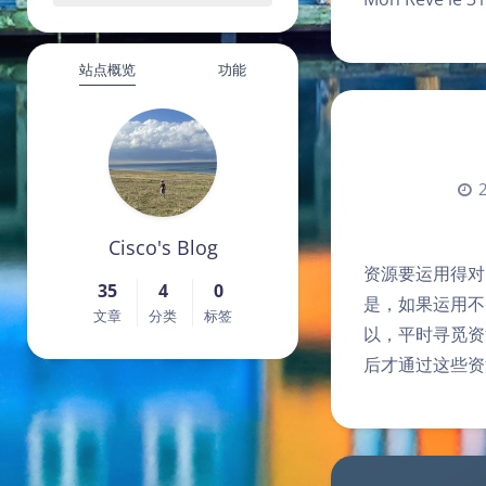
站点概览
功能
Cisco's Blog
资源要运用得对
35
4
0
是，如果运用不
文章
分类
标签
以，平时寻觅资
后才通过这些资源网