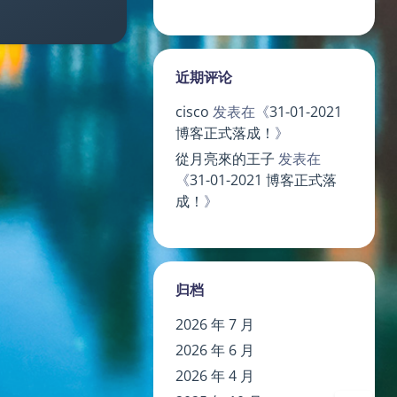
近期评论
cisco
发表在《
31-01-2021
博客正式落成！
》
從月亮來的王子
发表在
《
31-01-2021 博客正式落
夜间模式
成！
》
Sans Serif
Serif
浅阴影
深阴影
归档
2026 年 7 月
关闭
日落
暗化
灰度
2026 年 6 月
2026 年 4 月